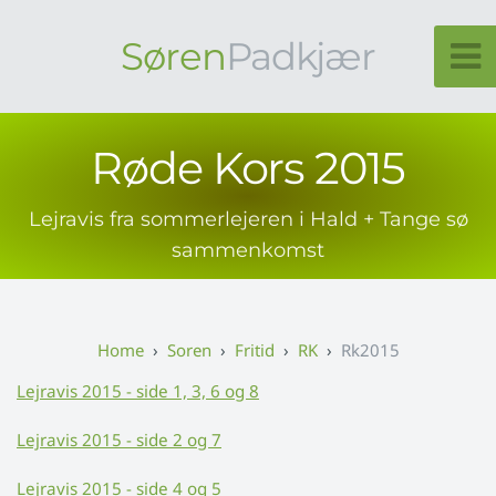
Søren
Padkjær
Røde Kors 2015
Lejravis fra sommerlejeren i Hald + Tange sø
sammenkomst
Soren
Fritid
RK
Rk2015
Lejravis 2015 - side 1, 3, 6 og 8
Lejravis 2015 - side 2 og 7
Lejravis 2015 - side 4 og 5