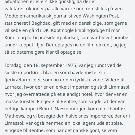
Situationen er ellers ikke gunstig, da der er
valutarestriktioner på alle varer, som fremstilles på øen.
Mødte en amerikansk journalist ved Washington Post,
stationeret i Baghdad, gift med en dansk pige, som gerne
vil købe en gård i DK. Købt nogle kniplingsduge til mor.
Kom i dag forbi præsidentpaladset, som var blevet bombet
under kuppet i fjor. Der optages nu en film om det, og jeg
så soldaterne gøre klar til optagelse.
Torsdag, den 18. september 1975, var jeg rundt ved de
sidste importører, bl.a. en som havde mistet sin
fjerkræfarm i det, som nu er den tyrkiske zone. Videre til
Larnaca, hvor der er en enkelt importør, og så til Limmasol,
hvor jeg overnattede på et elendigt hotel, hvor der var en
masse turister. Ringede til Benthe, som sagde, at der var
heftige kampe i Beirut. Næste morgen kom min chauffør,
Mathews, og vi besøgte den halve snes importører, der er i
Limassol. Var også her med en lokal agent ude at spise.
Ringede til Benthe, som har det ganske godt, selvom