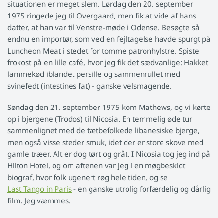
situationen er meget slem. Lørdag den 20. september
1975 ringede jeg til Overgaard, men fik at vide af hans
datter, at han var til Venstre-møde i Odense. Besøgte så
endnu en importør, som ved en fejltagelse havde spurgt på
Luncheon Meat i stedet for tomme patronhylstre. Spiste
frokost på en lille café, hvor jeg fik det sædvanlige: Hakket
lammekød iblandet persille og sammenrullet med
svinefedt (intestines fat) - ganske velsmagende.
Søndag den 21. september 1975 kom Mathews, og vi kørte
op i bjergene (Trodos) til Nicosia. En temmelig øde tur
sammenlignet med de tætbefolkede libanesiske bjerge,
men også visse steder smuk, idet der er store skove med
gamle træer. Alt er dog tørt og gråt. I Nicosia tog jeg ind på
Hilton Hotel, og om aftenen var jeg i en møgbeskidt
biograf, hvor folk ugenert røg hele tiden, og se
Last Tango in Paris
- en ganske utrolig forfærdelig og dårlig
film. Jeg væmmes.