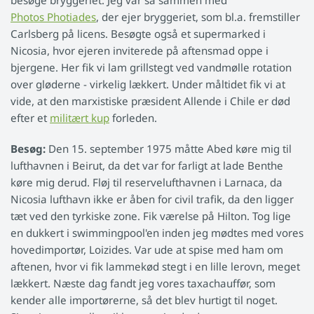
besøge bryggeriet. Jeg var så sammen med
Photos Photiades
, der ejer bryggeriet, som bl.a. fremstiller
Carlsberg på licens. Besøgte også et supermarked i
Nicosia, hvor ejeren inviterede på aftensmad oppe i
bjergene. Her fik vi lam grillstegt ved vandmølle rotation
over gløderne - virkelig lækkert. Under måltidet fik vi at
vide, at den marxistiske præsident Allende i Chile er død
efter et
militært kup
forleden.
Besøg:
Den 15. september 1975 måtte Abed køre mig til
lufthavnen i Beirut, da det var for farligt at lade Benthe
køre mig derud. Fløj til reservelufthavnen i Larnaca, da
Nicosia lufthavn ikke er åben for civil trafik, da den ligger
tæt ved den tyrkiske zone. Fik værelse på Hilton. Tog lige
en dukkert i swimmingpool'en inden jeg mødtes med vores
hovedimportør, Loizides. Var ude at spise med ham om
aftenen, hvor vi fik lammekød stegt i en lille lerovn, meget
lækkert. Næste dag fandt jeg vores taxachauffør, som
kender alle importørerne, så det blev hurtigt til noget.