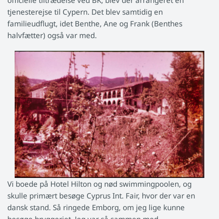
officielle tiltrædelse ved BK, blev der arrangeret en
tjenesterejse til Cypern. Det blev samtidig en
familieudflugt, idet Benthe, Ane og Frank (Benthes
halvfætter) også var med.
Vi boede på Hotel Hilton og nød swimmingpoolen, og
skulle primært besøge Cyprus Int. Fair, hvor der var en
dansk stand. Så ringede Emborg, om jeg lige kunne