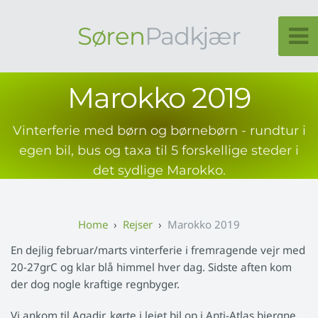
Søren
Padkjær
Marokko 2019
Vinterferie med børn og børnebørn - rundtur i
egen bil, bus og taxa til 5 forskellige steder i
det sydlige Marokko.
Rejser
Marokko 2019
En dejlig februar/marts vinterferie i fremragende vejr med
20-27grC og klar blå himmel hver dag. Sidste aften kom
der dog nogle kraftige regnbyger.
Vi ankom til Agadir, kørte i lejet bil op i Anti-Atlas bjergne,