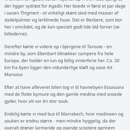
der ligger syd/øst for Agadir. Her boede vi først et par dage
i oasen Thigmert - et virkeligt skønt sted med masser af
dadelpalmer og lerklinede huse. Det er Berbere, som bor
her i området, og de kan specielt godt lide blå farver (se
billederne).
Derefter kørte vi videre op i bjergene til Taroute - en
mindre by, som åbenbart tiltrækker campere fra hele
Europa, der holder en lun og billig vinterferie her. Ca. 30
km fra byen ligger den vidunderlige kløft og oase Ait
Mansour.
Efter at have afleveret bilen tog vi til havnebyen Essaouira
med de flotte bymure og den gamle medina med snoede
gyder, hvor alt var én stor souk.
Endelig kørte vi med bus til Marrakech, hvor medinaen og
souken er endnu større - men mindre hyggelig, da der
overalt drøner larmende og osende scootere gennem