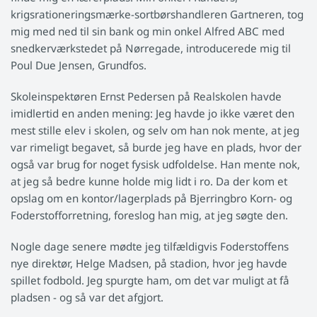
krigsrationeringsmærke-sortbørshandleren Gartneren, tog
mig med ned til sin bank og min onkel Alfred ABC med
snedkerværkstedet på Nørregade, introducerede mig til
Poul Due Jensen, Grundfos.
Skoleinspektøren Ernst Pedersen på Realskolen havde
imidlertid en anden mening: Jeg havde jo ikke været den
mest stille elev i skolen, og selv om han nok mente, at jeg
var rimeligt begavet, så burde jeg have en plads, hvor der
også var brug for noget fysisk udfoldelse. Han mente nok,
at jeg så bedre kunne holde mig lidt i ro. Da der kom et
opslag om en kontor/lagerplads på Bjerringbro Korn- og
Foderstofforretning, foreslog han mig, at jeg søgte den.
Nogle dage senere mødte jeg tilfældigvis Foderstoffens
nye direktør, Helge Madsen, på stadion, hvor jeg havde
spillet fodbold. Jeg spurgte ham, om det var muligt at få
pladsen - og så var det afgjort.