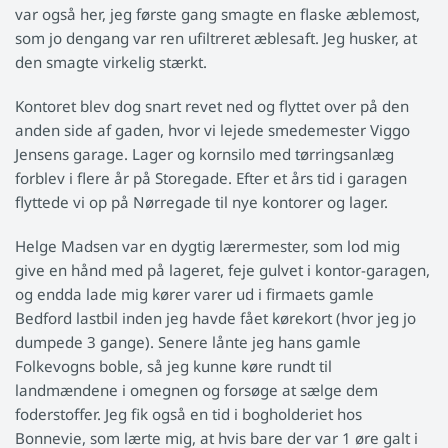
var også her, jeg første gang smagte en flaske æblemost,
som jo dengang var ren ufiltreret æblesaft. Jeg husker, at
den smagte virkelig stærkt.
Kontoret blev dog snart revet ned og flyttet over på den
anden side af gaden, hvor vi lejede smedemester Viggo
Jensens garage. Lager og kornsilo med tørringsanlæg
forblev i flere år på Storegade. Efter et års tid i garagen
flyttede vi op på Nørregade til nye kontorer og lager.
Helge Madsen var en dygtig lærermester, som lod mig
give en hånd med på lageret, feje gulvet i kontor-garagen,
og endda lade mig kører varer ud i firmaets gamle
Bedford lastbil inden jeg havde fået kørekort (hvor jeg jo
dumpede 3 gange). Senere lånte jeg hans gamle
Folkevogns boble, så jeg kunne køre rundt til
landmændene i omegnen og forsøge at sælge dem
foderstoffer. Jeg fik også en tid i bogholderiet hos
Bonnevie, som lærte mig, at hvis bare der var 1 øre galt i