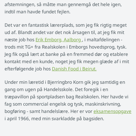
afstemningen, så måtte man gennemgå det hele igen,
indtil man havde fundet fejlen.
Det var en fantastisk lærerplads, som jeg fik rigtig meget
ud af. Blandt andet var det nok årsagen til, at jeg fik mit
næste job hos
Erik Emborg, Aalborg
, i maltafdelingen -
trods mit TG+ fra Realskolen i Emborgs hovedsprog, tysk.
Jeg fik også lært at banke på en fremmed dør og etablere
kontakt med en kunde, noget jeg fik megen glæde af i mit
efterfølgende job hos
Danish Food i Beirut.
Under min læretid i Bjerringbro Korn gik jeg samtidig en
gang om ugen på Handelsskole. Det foregik i en
træpavillon på sportpladsen bag Realskolen. Her havde vi
fag som commercial engelsk og tysk, maskinskrivning,
bogføring - samt handelslære. Her er vor
eksamensopgave
i april 1966, med min svarkladde på bagsiden.