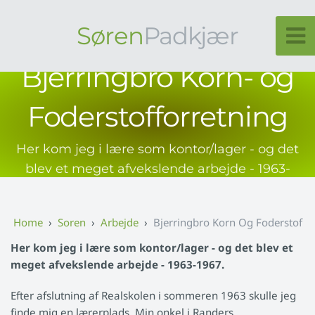
Søren
Padkjær
Bjerringbro Korn- og
Foderstofforretning
Her kom jeg i lære som kontor/lager - og det
blev et meget afvekslende arbejde - 1963-
1967.
Soren
Arbejde
Bjerringbro Korn Og Foderstof
Her kom jeg i lære som kontor/lager - og det blev et
meget afvekslende arbejde - 1963-1967.
Efter afslutning af Realskolen i sommeren 1963 skulle jeg
finde mig en lærerplads. Min onkel i Randers,