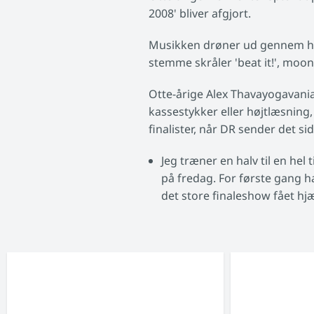
2008' bliver afgjort.
Musikken drøner ud gennem høj
stemme skråler 'beat it!', moon
Otte-årige Alex Thavayogavania
kassestykker eller højtlæsning,
finalister, når DR sender det s
Jeg træner en halv til en hel 
på fredag. For første gang h
det store finaleshow fået hj