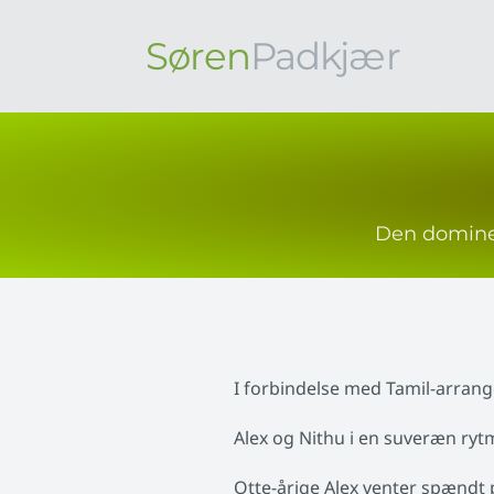
Søren
Padkjær
Den dominer
I forbindelse med Tamil-arrange
Alex og Nithu i en suveræn rytm
Otte-årige Alex venter spændt p