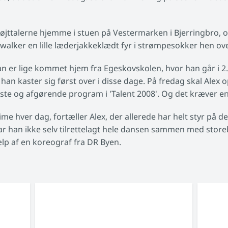
ttalerne hjemme i stuen på Vestermarken i Bjerringbro, 
walker en lille læderjakkeklædt fyr i strømpesokker hen ove
n er lige kommet hjem fra Egeskovskolen, hvor han går i 2.
 han kaster sig først over i disse dage. På fredag skal Alex
idste og afgørende program i 'Talent 2008'. Og det kræver e
time hver dag, fortæller Alex, der allerede har helt styr på de 
ar han ikke selv tilrettelagt hele dansen sammen med storeb
ælp af en koreograf fra DR Byen.