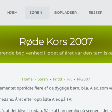
HJEM
SØREN
BOPLADSER
REJSER
Røde Kors 2007
ende begivenhed i løbet af året var den tamilske
Soren
Fritid
RK
Rk2007
mentet optrådte flere af de dygtige børn, bl.a. Alex, som var
edans. Året efter optrådte Alex på TV:
å, at det bliver fredag. Så skal han nemlig på scenen i det s