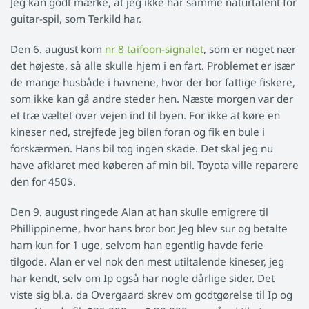
Jeg kan godt mærke, at jeg ikke har samme naturtalent for
guitar-spil, som Terkild har.
Den 6. august kom
nr 8 taifoon-signalet
, som er noget nær
det højeste, så alle skulle hjem i en fart. Problemet er især
de mange husbåde i havnene, hvor der bor fattige fiskere,
som ikke kan gå andre steder hen. Næste morgen var der
et træ væltet over vejen ind til byen. For ikke at køre en
kineser ned, strejfede jeg bilen foran og fik en bule i
forskærmen. Hans bil tog ingen skade. Det skal jeg nu
have afklaret med køberen af min bil. Toyota ville reparere
den for 450$.
Den 9. august ringede Alan at han skulle emigrere til
Phillippinerne, hvor hans bror bor. Jeg blev sur og betalte
ham kun for 1 uge, selvom han egentlig havde ferie
tilgode. Alan er vel nok den mest utiltalende kineser, jeg
har kendt, selv om Ip også har nogle dårlige sider. Det
viste sig bl.a. da Overgaard skrev om godtgørelse til Ip og