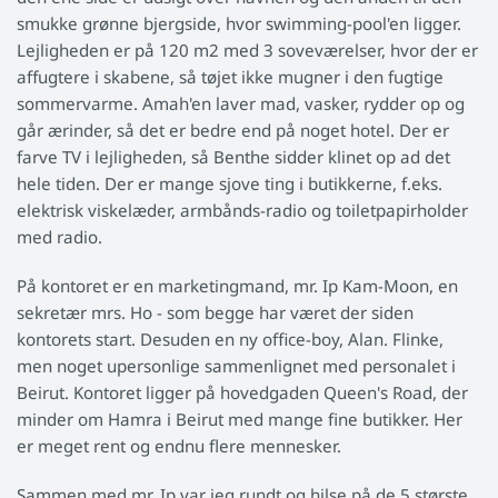
smukke grønne bjergside, hvor swimming-pool'en ligger.
Lejligheden er på 120 m2 med 3 soveværelser, hvor der er
affugtere i skabene, så tøjet ikke mugner i den fugtige
sommervarme. Amah'en laver mad, vasker, rydder op og
går ærinder, så det er bedre end på noget hotel. Der er
farve TV i lejligheden, så Benthe sidder klinet op ad det
hele tiden. Der er mange sjove ting i butikkerne, f.eks.
elektrisk viskelæder, armbånds-radio og toiletpapirholder
med radio.
På kontoret er en marketingmand, mr. Ip Kam-Moon, en
sekretær mrs. Ho - som begge har været der siden
kontorets start. Desuden en ny office-boy, Alan. Flinke,
men noget upersonlige sammenlignet med personalet i
Beirut. Kontoret ligger på hovedgaden Queen's Road, der
minder om Hamra i Beirut med mange fine butikker. Her
er meget rent og endnu flere mennesker.
Sammen med mr, Ip var jeg rundt og hilse på de 5 største