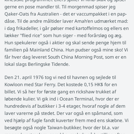
gerne en pose mandler til. Til morgenmad spiser jeg
Qaker-Oats fra Australien - det er vaccumpakket i en pap-
dåse. Til de andre måltider laver Amah'en udmærket mad:
i dag frikadeller, i går pølser med kartoffelmos og ellers en
lækker "flied rice" som hun siger - med forårsløg og æg.
Hun spekulerer også i aktier og skal sende penge hjem til
familien på Mainland China. Hun pudser også mine sko! Vi
får hver dag leveret South China Morning Post, som er en
lokal slags Berlingske Tidende.
Den 21. april 1976 tog vi ned til havnen og sejlede til
Kowloon med Star Ferry. Det kostede 0,15 HK$ for en
billet. Vi så her for første gang en rickshaw trukket af
løbende kulier. Vi gik ind i Ocean Terminal, hvor der er
hundredevis af butikker i 3-4 etager, hvoraf nogle af dem
laver varerne på stedet. Der var også en spåmand, som
ved hjælp af fugle fandt kuverter frem med ens skæbne. Vi
besøgte også nogle Taiwan-butikker, hvor der bl.a. var