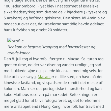
100 jøder ombord. Flyet blev i nat stormet af israelske
sikkerhedsstyrker, som dræbte de 7 hijackere (2 tyskere og
5 arabere) og befriede gidslerne. Den skøre Idi Amin blev
noget sur over det, da israelerne samtidig havde ødelagt
hans luftvåben og dræbt 20 soldater.
Der kom et begravelsesoptog med hornorkester og
græde-koner
Den 8. juli tog vi hydrofoil færgen til Macao. Sejlturen tog
godt en time, og der var diset og vandet uroligt. Jeg sad
med lukkede øjne og spillede kinaskak med mig selv, for
ikke at blive søsyg.
Macao
er et lille sted, en havn på det
kinesiske fastland, og vi spadserede rundt i det meste af
kolonien. Man ser det portugisiske tilhørsforhold og kan
købe Matheus rose-vin på markedet. Befolkningen er
meget glad for at blive fotograferet, og det forekommer
mere afslappet end i Hong Kong, hvor folk har travlt med