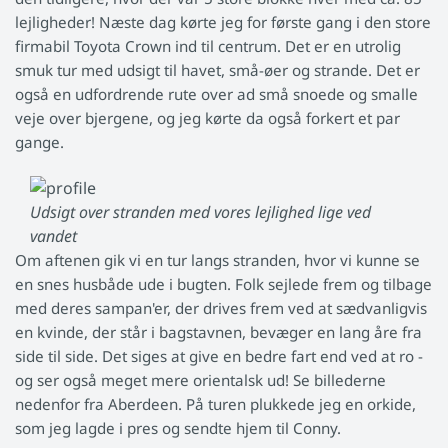
lejligheder! Næste dag kørte jeg for første gang i den store
firmabil Toyota Crown ind til centrum. Det er en utrolig
smuk tur med udsigt til havet, små-øer og strande. Det er
også en udfordrende rute over ad små snoede og smalle
veje over bjergene, og jeg kørte da også forkert et par
gange.
Udsigt over stranden med vores lejlighed lige ved
vandet
Om aftenen gik vi en tur langs stranden, hvor vi kunne se
en snes husbåde ude i bugten. Folk sejlede frem og tilbage
med deres sampan'er, der drives frem ved at sædvanligvis
en kvinde, der står i bagstavnen, bevæger en lang åre fra
side til side. Det siges at give en bedre fart end ved at ro -
og ser også meget mere orientalsk ud! Se billederne
nedenfor fra Aberdeen. På turen plukkede jeg en orkide,
som jeg lagde i pres og sendte hjem til Conny.