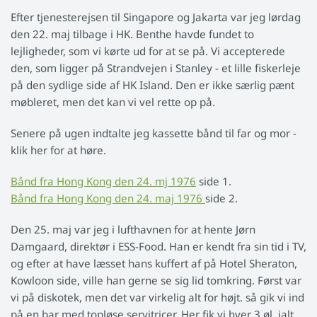
Efter tjenesterejsen til Singapore og Jakarta var jeg lørdag
den 22. maj tilbage i HK. Benthe havde fundet to
lejligheder, som vi kørte ud for at se på. Vi accepterede
den, som ligger på Strandvejen i Stanley - et lille fiskerleje
på den sydlige side af HK Island. Den er ikke særlig pænt
møbleret, men det kan vi vel rette op på.
Senere på ugen indtalte jeg kassette bånd til far og mor -
klik her for at høre.
Bånd fra Hong Kong den 24. mj 1976
side 1.
Bånd fra Hong Kong den 24. maj 1976
side 2.
Den 25. maj var jeg i lufthavnen for at hente Jørn
Damgaard, direktør i ESS-Food. Han er kendt fra sin tid i TV,
og efter at have læsset hans kuffert af på Hotel Sheraton,
Kowloon side, ville han gerne se sig lid tomkring. Først var
vi på diskotek, men det var virkelig alt for højt. så gik vi ind
på en bar med topløse servitricer. Her fik vi hver 3 øl, ialt