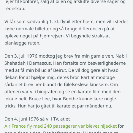
lejer til kontoret, salg af bilen og afslutte diverse sager og
regnskab.
Vi får som sædvanlig 1. kl. flybilletter hjem, men vil i stedet
købe normale billetter og så bruge differencen på at
opleve noget på hjemrejsen. Vi begyndte straks at
planlægge ruten.
Den 3. juli 1976 modtog jeg brev fra min gamle ven, Nabil
Shehadah i Damascus. Han fortalte om besværlighederne
med at få min bil ud af Beirut. De vil dog gøre alt hvad
dekan for at hjælpe mig, deres bror. Rart at modtage
sådan et brev her blandt de følelsesløse kinesere. Om
aftenen var vi i biografen og se en karate film med den
lokale helt, Bruce Lee, hvor Benthe kunne lære nogle
tricks, Hun har jo gået til karate et par måneder nu.
Den 4. juni 1976 så vi i TV, at et
Air France fly med 240 passagerer var blevet hijacket
for
nogle dage siden. Det befandt sig nu i Uganda med ca.