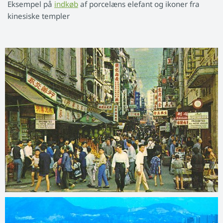
Eksempel på
indkøb
af porcelæns elefant og ikoner fra
kinesiske templer