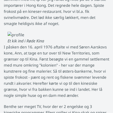
importører i Hong Kong. Det regnede hele dagen. Spiste
frokost på en kineser-restaurant. hvor vi bl.a. fik
svinelivmødre. Det lød ikke særlig lækkert, men det
smagte heldigvis ikke af noget.
Et kik ind i Røde Kina
I påsken den 16. april 1976 aftalte vi med Søren Aarskovs
kone, Ann, at tage en tur over til New Territories, som
grænser op til Kina. Først besøgte vi en gammel settlement
med mure omkring "kolonien" - her var der mange
kunstnere og fine malerier. Så til østers-bankerne, hvor vi
spiste frokost - pænt og rent og fiskene svømmer levende
rundt i akvarier. Herefter kørte vi op til den kinesiske
grænse, hvor vi fra bakken kunne se ind i landet. Her lå
nogle simple huse og en dam med ænder.
Benthe ser meget TV, hvor der er 2 engelske og 3
kinesiske programmer. Ellers spiller vi Kina-skak og spiser