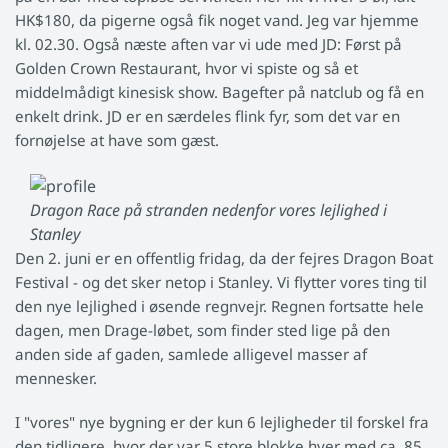
HK$180, da pigerne også fik noget vand. Jeg var hjemme
kl. 02.30. Også næste aften var vi ude med JD: Først på
Golden Crown Restaurant, hvor vi spiste og så et
middelmådigt kinesisk show. Bagefter på natclub og få en
enkelt drink. JD er en særdeles flink fyr, som det var en
fornøjelse at have som gæst.
Dragon Race på stranden nedenfor vores lejlighed i
Stanley
Den 2. juni er en offentlig fridag, da der fejres Dragon Boat
Festival - og det sker netop i Stanley. Vi flytter vores ting til
den nye lejlighed i øsende regnvejr. Regnen fortsatte hele
dagen, men Drage-løbet, som finder sted lige på den
anden side af gaden, samlede alligevel masser af
mennesker.
I "vores" nye bygning er der kun 6 lejligheder til forskel fra
den tidligere, hvor der var 5 store blokke hver med ca. 85