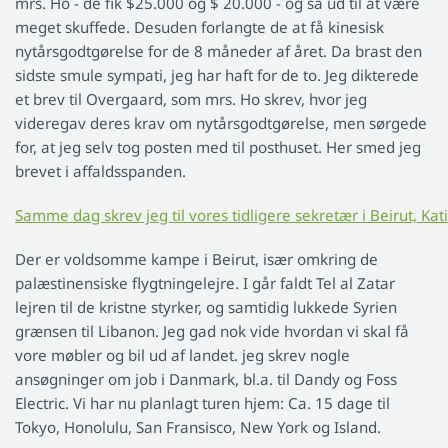
mrs. Ho - de fik $25.000 og $ 20.000 - og så ud til at være
meget skuffede. Desuden forlangte de at få kinesisk
nytårsgodtgørelse for de 8 måneder af året. Da brast den
sidste smule sympati, jeg har haft for de to. Jeg dikterede
et brev til Overgaard, som mrs. Ho skrev, hvor jeg
videregav deres krav om nytårsgodtgørelse, men sørgede
for, at jeg selv tog posten med til posthuset. Her smed jeg
brevet i affaldsspanden.
Samme dag skrev jeg til vores tidligere sekretær i Beirut, Kat
Der er voldsomme kampe i Beirut, især omkring de
palæstinensiske flygtningelejre. I går faldt Tel al Zatar
lejren til de kristne styrker, og samtidig lukkede Syrien
grænsen til Libanon. Jeg gad nok vide hvordan vi skal få
vore møbler og bil ud af landet. jeg skrev nogle
ansøgninger om job i Danmark, bl.a. til Dandy og Foss
Electric. Vi har nu planlagt turen hjem: Ca. 15 dage til
Tokyo, Honolulu, San Fransisco, New York og Island.