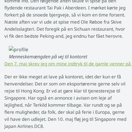
komme ind. Den følgende aften skulle vi spise på den
flydende restaurant Tai Pak i Aberdeen. I mørket kørte jeg
forkert på de snoede bjergveje, så vi kom en time forsent.
Næste aften var vi ude at spise med Ole Røboe fra Skive
Andelsslagteri. Det foregik på en Sichuan restaurant, hvor
vi fik den bedste Peking-and, jeg endnu har fået herovre.
Menneskemængden på vej til kontoret
Den 7. maj skrev jeg om mine indtryk til de gamle venner på 
Der er ikke meget at lave på kontoret, idet der kun er få
henvendelser. Det er som om eksportørerne gerne selv vil
rejse til Hong Kong. Er vd at gøre klar til tjenesterejse til
Singapore. Har også en annonce i avisen om leje af
lejlighed, når Terkild kommer tilbage. Var rundt og se på
flere muligheder, da folk, der skal på ferie i Europa, gerne
vil have den udlejet. Den 10. maj fløj jeg til Singapore med
Japan Airlines DC8.