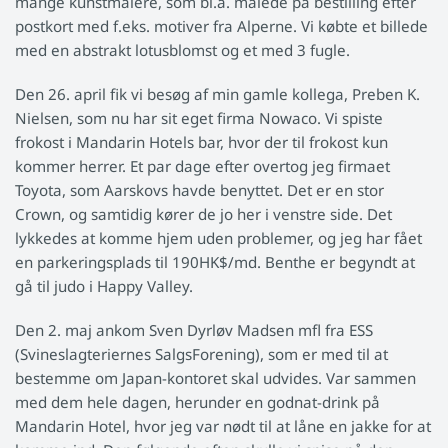
mange kunstmalere, som bl.a. malede på bestilling efter
postkort med f.eks. motiver fra Alperne. Vi købte et billede
med en abstrakt lotusblomst og et med 3 fugle.
Den 26. april fik vi besøg af min gamle kollega, Preben K.
Nielsen, som nu har sit eget firma Nowaco. Vi spiste
frokost i Mandarin Hotels bar, hvor der til frokost kun
kommer herrer. Et par dage efter overtog jeg firmaet
Toyota, som Aarskovs havde benyttet. Det er en stor
Crown, og samtidig kører de jo her i venstre side. Det
lykkedes at komme hjem uden problemer, og jeg har fået
en parkeringsplads til 190HK$/md. Benthe er begyndt at
gå til judo i Happy Valley.
Den 2. maj ankom Sven Dyrløv Madsen mfl fra ESS
(Svineslagteriernes SalgsForening), som er med til at
bestemme om Japan-kontoret skal udvides. Var sammen
med dem hele dagen, herunder en godnat-drink på
Mandarin Hotel, hvor jeg var nødt til at låne en jakke for at