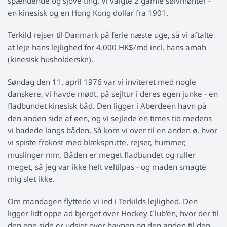
spændende og sjove ting. Vi valgte 2 gamle sølvmønter -
en kinesisk og en Hong Kong dollar fra 1901.
Terkild rejser til Danmark på ferie næste uge, så vi aftalte
at leje hans lejlighed for 4.000 HK$/md incl. hans amah
(kinesisk husholderske).
Søndag den 11. april 1976 var vi inviteret med nogle
danskere, vi havde mødt, på sejltur i deres egen junke - en
fladbundet kinesisk båd. Den ligger i Aberdeen havn på
den anden side af øen, og vi sejlede en times tid medens
vi badede langs båden. Så kom vi over til en anden ø, hvor
vi spiste frokost med blæksprutte, rejser, hummer,
muslinger mm. Båden er meget fladbundet og ruller
meget, så jeg var ikke helt veltilpas - og maden smagte
mig slet ikke.
Om mandagen flyttede vi ind i Terkilds lejlighed. Den
ligger lidt oppe ad bjerget over Hockey Club'en, hvor der til
den ene side er udsigt over havnen og den anden til den