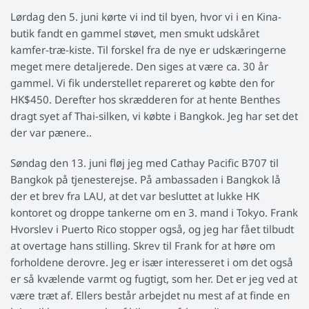
Lørdag den 5. juni kørte vi ind til byen, hvor vi i en Kina-
butik fandt en gammel støvet, men smukt udskåret
kamfer-træ-kiste. Til forskel fra de nye er udskæringerne
meget mere detaljerede. Den siges at være ca. 30 år
gammel. Vi fik understellet repareret og købte den for
HK$450. Derefter hos skrædderen for at hente Benthes
dragt syet af Thai-silken, vi købte i Bangkok. Jeg har set det
der var pænere..
Søndag den 13. juni fløj jeg med Cathay Pacific B707 til
Bangkok på tjenesterejse. På ambassaden i Bangkok lå
der et brev fra LAU, at det var besluttet at lukke HK
kontoret og droppe tankerne om en 3. mand i Tokyo. Frank
Hvorslev i Puerto Rico stopper også, og jeg har fået tilbudt
at overtage hans stilling. Skrev til Frank for at høre om
forholdene derovre. Jeg er især interesseret i om det også
er så kvælende varmt og fugtigt, som her. Det er jeg ved at
være træt af. Ellers består arbejdet nu mest af at finde en