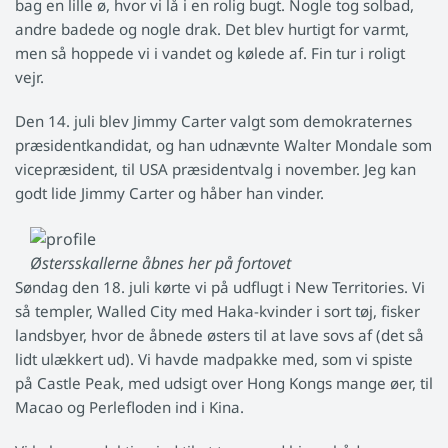
bag en lille ø, hvor vi lå i en rolig bugt. Nogle tog solbad,
andre badede og nogle drak. Det blev hurtigt for varmt,
men så hoppede vi i vandet og kølede af. Fin tur i roligt
vejr.
Den 14. juli blev Jimmy Carter valgt som demokraternes
præsidentkandidat, og han udnævnte Walter Mondale som
vicepræsident, til USA præsidentvalg i november. Jeg kan
godt lide Jimmy Carter og håber han vinder.
Østersskallerne åbnes her på fortovet
Søndag den 18. juli kørte vi på udflugt i New Territories. Vi
så templer, Walled City med Haka-kvinder i sort tøj, fisker
landsbyer, hvor de åbnede østers til at lave sovs af (det så
lidt ulækkert ud). Vi havde madpakke med, som vi spiste
på Castle Peak, med udsigt over Hong Kongs mange øer, til
Macao og Perlefloden ind i Kina.