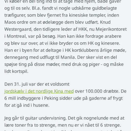
Vi køber en del ting ind til at tage med hjem, både gaver
og til os selv. Bl.a. fandt vi nogle udskårne guldbelagte
træfigurer, som blev fjernet fra kinesiske templer, inden
Maos ordre om at ødelægge dem blev udført. Knud
Westergaard, den tidligere leder af HKK, nu Mejerikontoret
i Montreal, var på besøg. Han kan ikke fordrage arabere
og blev sur over, at vi ikke bryder os om HK og kinesere.
Han er i byen for at deltage i HK kortklubbens årlige møde,
dennegang med udflugt til Manila. Der sker vist en del
spøjse ting på disse møder, med druk og piger - og måske
lidt kortspil.
Den 31. juli var der et voldsomt
jordskælv i det nordlige Kina med
over 100.000 dræbte. De
6 mill indbyggere i Peking sidder ude på gaderne af frygt
for at gå ind i husene.
Jeg går til guitar undervisning. Det gik nognelunde med at
lære toner fra to strenge, men nu er vi nået til 6 strenge.