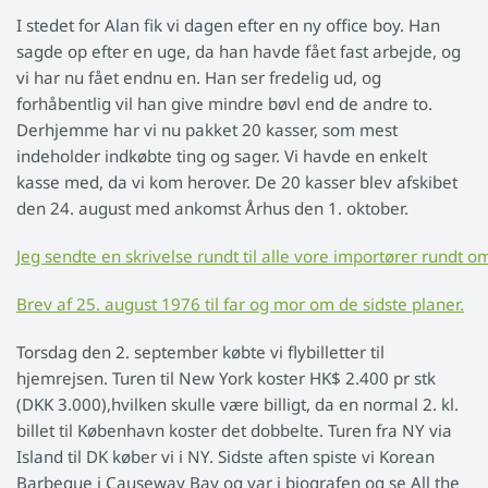
I stedet for Alan fik vi dagen efter en ny office boy. Han
sagde op efter en uge, da han havde fået fast arbejde, og
vi har nu fået endnu en. Han ser fredelig ud, og
forhåbentlig vil han give mindre bøvl end de andre to.
Derhjemme har vi nu pakket 20 kasser, som mest
indeholder indkøbte ting og sager. Vi havde en enkelt
kasse med, da vi kom herover. De 20 kasser blev afskibet
den 24. august med ankomst Århus den 1. oktober.
Jeg sendte en skrivelse rundt til alle vore importører rundt o
Brev af 25. august 1976 til far og mor om de sidste planer.
Torsdag den 2. september købte vi flybilletter til
hjemrejsen. Turen til New York koster HK$ 2.400 pr stk
(DKK 3.000),hvilken skulle være billigt, da en normal 2. kl.
billet til København koster det dobbelte. Turen fra NY via
Island til DK køber vi i NY. Sidste aften spiste vi Korean
Barbeque i Causeway Bay og var i biografen og se All the