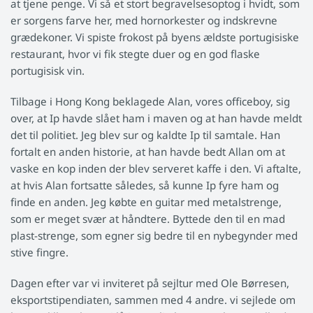
at tjene penge. Vi så et stort begravelsesoptog i hvidt, som
er sorgens farve her, med hornorkester og indskrevne
grædekoner. Vi spiste frokost på byens ældste portugisiske
restaurant, hvor vi fik stegte duer og en god flaske
portugisisk vin.
Tilbage i Hong Kong beklagede Alan, vores officeboy, sig
over, at Ip havde slået ham i maven og at han havde meldt
det til politiet. Jeg blev sur og kaldte Ip til samtale. Han
fortalt en anden historie, at han havde bedt Allan om at
vaske en kop inden der blev serveret kaffe i den. Vi aftalte,
at hvis Alan fortsatte således, så kunne Ip fyre ham og
finde en anden. Jeg købte en guitar med metalstrenge,
som er meget svær at håndtere. Byttede den til en mad
plast-strenge, som egner sig bedre til en nybegynder med
stive fingre.
Dagen efter var vi inviteret på sejltur med Ole Børresen,
eksportstipendiaten, sammen med 4 andre. vi sejlede om