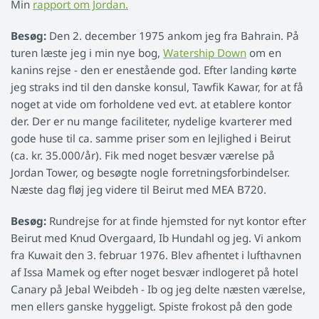
Min
rapport om Jordan.
Besøg:
Den 2. december 1975 ankom jeg fra Bahrain. På
turen læste jeg i min nye bog,
Watership Down
om en
kanins rejse - den er enestående god. Efter landing kørte
jeg straks ind til den danske konsul, Tawfik Kawar, for at få
noget at vide om forholdene ved evt. at etablere kontor
der. Der er nu mange faciliteter, nydelige kvarterer med
gode huse til ca. samme priser som en lejlighed i Beirut
(ca. kr. 35.000/år). Fik med noget besvær værelse på
Jordan Tower, og besøgte nogle forretningsforbindelser.
Næste dag fløj jeg videre til Beirut med MEA B720.
Besøg:
Rundrejse for at finde hjemsted for nyt kontor efter
Beirut med Knud Overgaard, Ib Hundahl og jeg. Vi ankom
fra Kuwait den 3. februar 1976. Blev afhentet i lufthavnen
af Issa Mamek og efter noget besvær indlogeret på hotel
Canary på Jebal Weibdeh - Ib og jeg delte næsten værelse,
men ellers ganske hyggeligt. Spiste frokost på den gode