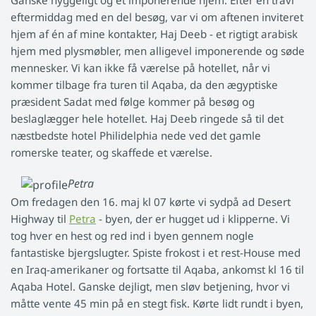
Ganske hyggeligt og et imponerende hjem. Efter en travl
eftermiddag med en del besøg, var vi om aftenen inviteret
hjem af én af mine kontakter, Haj Deeb - et rigtigt arabisk
hjem med plysmøbler, men alligevel imponerende og søde
mennesker. Vi kan ikke få værelse på hotellet, når vi
kommer tilbage fra turen til Aqaba, da den ægyptiske
præsident Sadat med følge kommer på besøg og
beslaglægger hele hotellet. Haj Deeb ringede så til det
næstbedste hotel Philidelphia nede ved det gamle
romerske teater, og skaffede et værelse.
Petra
Om fredagen den 16. maj kl 07 kørte vi sydpå ad Desert
Highway til
Petra
- byen, der er hugget ud i klipperne. Vi
tog hver en hest og red ind i byen gennem nogle
fantastiske bjergslugter. Spiste frokost i et rest-House med
en Iraq-amerikaner og fortsatte til Aqaba, ankomst kl 16 til
Aqaba Hotel. Ganske dejligt, men sløv betjening, hvor vi
måtte vente 45 min på en stegt fisk. Kørte lidt rundt i byen,