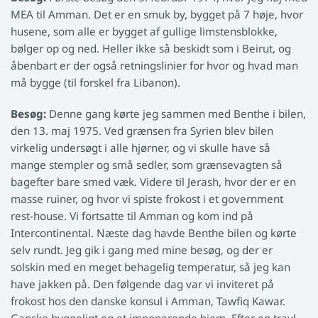
MEA til Amman. Det er en smuk by, bygget på 7 høje, hvor
husene, som alle er bygget af gullige limstensblokke,
bølger op og ned. Heller ikke så beskidt som i Beirut, og
åbenbart er der også retningslinier for hvor og hvad man
må bygge (til forskel fra Libanon).
Besøg:
Denne gang kørte jeg sammen med Benthe i bilen,
den 13. maj 1975. Ved grænsen fra Syrien blev bilen
virkelig undersøgt i alle hjørner, og vi skulle have så
mange stempler og små sedler, som grænsevagten så
bagefter bare smed væk. Videre til Jerash, hvor der er en
masse ruiner, og hvor vi spiste frokost i et government
rest-house. Vi fortsatte til Amman og kom ind på
Intercontinental. Næste dag havde Benthe bilen og kørte
selv rundt. Jeg gik i gang med mine besøg, og der er
solskin med en meget behagelig temperatur, så jeg kan
have jakken på. Den følgende dag var vi inviteret på
frokost hos den danske konsul i Amman, Tawfiq Kawar.