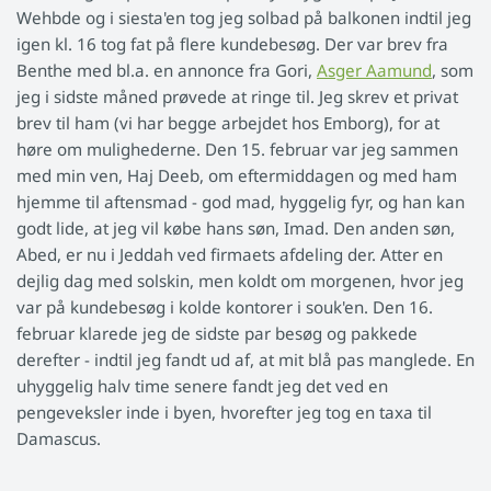
Wehbde og i siesta'en tog jeg solbad på balkonen indtil jeg
igen kl. 16 tog fat på flere kundebesøg. Der var brev fra
Benthe med bl.a. en annonce fra Gori,
Asger Aamund
, som
jeg i sidste måned prøvede at ringe til. Jeg skrev et privat
brev til ham (vi har begge arbejdet hos Emborg), for at
høre om mulighederne. Den 15. februar var jeg sammen
med min ven, Haj Deeb, om eftermiddagen og med ham
hjemme til aftensmad - god mad, hyggelig fyr, og han kan
godt lide, at jeg vil købe hans søn, Imad. Den anden søn,
Abed, er nu i Jeddah ved firmaets afdeling der. Atter en
dejlig dag med solskin, men koldt om morgenen, hvor jeg
var på kundebesøg i kolde kontorer i souk'en. Den 16.
februar klarede jeg de sidste par besøg og pakkede
derefter - indtil jeg fandt ud af, at mit blå pas manglede. En
uhyggelig halv time senere fandt jeg det ved en
pengeveksler inde i byen, hvorefter jeg tog en taxa til
Damascus.