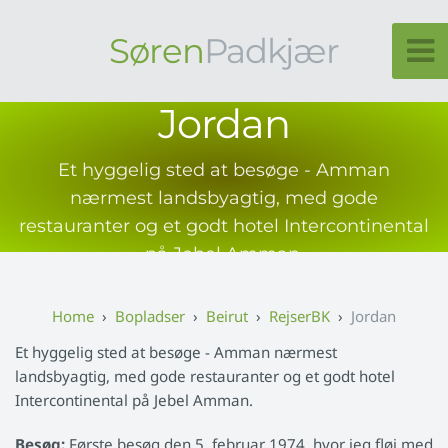
Søren
Padkjær
Jordan
Et hyggelig sted at besøge - Amman
nærmest landsbyagtig, med gode
restauranter og et godt hotel Intercontinental
på Jebel Amman.
Bopladser
Beirut
RejserBK
Jordan
Et hyggelig sted at besøge - Amman nærmest
landsbyagtig, med gode restauranter og et godt hotel
Intercontinental på Jebel Amman.
Besøg:
Første besøg den 5. februar 1974, hvor jeg fløj med