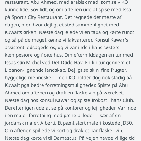
restaurant, Abu Ahmed, med arabisk mad, som selv KO
kunne lide. Sov lidt, og om aftenen ude at spise med Issa
på Sport's City Restaurant. Det regnede det meste af
dagen, men hvor dejligt et sted sammenlignet med
Kuwaits ørken. Næste dag lejede vi en taxa og kørte rundt
og så på de meget kønne villakvarterer. Konsul Kawar's
assistent ledsagede os, og vi var inde i hans søsters
kæmpestore og flotte hus. Om eftermiddagen en tur med
Issas søn Michel ved Det Døde Hav. En fin tur gennem et
Libanon-lignende landskab. Dejligt solskin, fine frugter,
hyggelige mennesker - men KO holder dog nok stadig på
Kuwait pga bedre forretningsmuligheder. Spiste på Abu
Ahmed om aftenen og drak en flaske vin på værelset.
Næste dag hos konsul Kawar og spiste frokost i hans Club.
Derefter igen ude at se på kontorer og lejligheder. Var inde
i en maleriforretning med pæne billeder - især af en
jordansk maler, Alberti. Et pænt stort maleri kostede JD30.
Om aftenen spillede vi kort og drak et par flasker vin.
Næste dag kørte vi til Damascus. På vejen havde vi lige tid