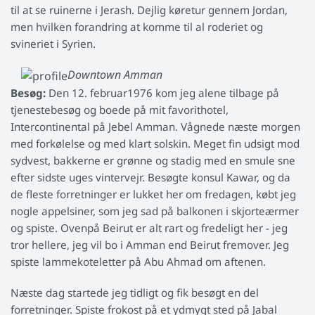
til at se ruinerne i Jerash. Dejlig køretur gennem Jordan,
men hvilken forandring at komme til al roderiet og
svineriet i Syrien.
Downtown Amman
Besøg:
Den 12. februar1976 kom jeg alene tilbage på
tjenestebesøg og boede på mit favorithotel,
Intercontinental på Jebel Amman. Vågnede næste morgen
med forkølelse og med klart solskin. Meget fin udsigt mod
sydvest, bakkerne er grønne og stadig med en smule sne
efter sidste uges vintervejr. Besøgte konsul Kawar, og da
de fleste forretninger er lukket her om fredagen, købt jeg
nogle appelsiner, som jeg sad på balkonen i skjorteærmer
og spiste. Ovenpå Beirut er alt rart og fredeligt her - jeg
tror hellere, jeg vil bo i Amman end Beirut fremover. Jeg
spiste lammekoteletter på Abu Ahmad om aftenen.
Næste dag startede jeg tidligt og fik besøgt en del
forretninger. Spiste frokost på et ydmygt sted på Jabal