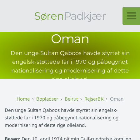
Søren
Padkjær
Oman
Den unge Sultan Qaboos havde styrtet sin
engelsk-støttede far i 1970 og påbegyndt
nationalisering og modernisering af dette
rige olieland.
Bopladser
Beirut
RejserBK
Oman
Den unge Sultan Qaboos havde styrtet sin engelsk-
støttede far i 1970 og påbegyndt nationalisering og
modernisering af dette rige olieland.
Besøg:
Den 10. april 1974 på min Gulf-rundrejse kom jeg