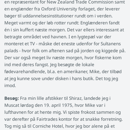
en repræsentant for New Zealand Trade Commission samt
en englænder fra Oxford University forlaget, der leverer
bøger til uddannelsesinstitutioner rundt om i verden.
Meget varmt og der løb rotter rundt: Englænderen fandt
én i sin kuffert næste morgen. Det var ellers interessant at
betragte området ved havnen. I en lygtepæl var der
monteret et TV - måske det eneste udenfor for Sultanens
palads - hvor folk om aftenen sad på jorden og kiggede på.
Der var også meget liv næste morgen, hvor fiskerne kom
ind med deres fangst. Jeg besøgte de lokale
fødevarehandlende, bl.a. en amerikaner, Mike, der tilbød
at jeg kunne sove under disken i hans butik. Det tog jeg
imod.
Besøg:
Fra min lille afstikker til Shiraz, landede jeg i
Muscat lørdag den 19. april 1975, hvor Mike var i
lufthavnen for at hente mig. Vi spiste frokost sammen og
var derefter på Fairtrades kontor for at snakke forretning.
Tog mig så til Corniche Hotel, hvor jeg bor alene på et