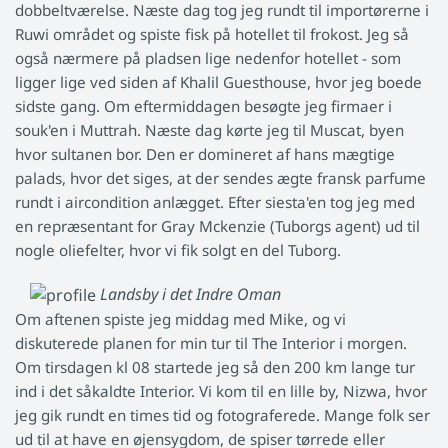
dobbeltværelse. Næste dag tog jeg rundt til importørerne i
Ruwi området og spiste fisk på hotellet til frokost. Jeg så
også nærmere på pladsen lige nedenfor hotellet - som
ligger lige ved siden af Khalil Guesthouse, hvor jeg boede
sidste gang. Om eftermiddagen besøgte jeg firmaer i
souk'en i Muttrah. Næste dag kørte jeg til Muscat, byen
hvor sultanen bor. Den er domineret af hans mægtige
palads, hvor det siges, at der sendes ægte fransk parfume
rundt i aircondition anlægget. Efter siesta'en tog jeg med
en repræsentant for Gray Mckenzie (Tuborgs agent) ud til
nogle oliefelter, hvor vi fik solgt en del Tuborg.
Landsby i det Indre Oman
Om aftenen spiste jeg middag med Mike, og vi
diskuterede planen for min tur til The Interior i morgen.
Om tirsdagen kl 08 startede jeg så den 200 km lange tur
ind i det såkaldte Interior. Vi kom til en lille by, Nizwa, hvor
jeg gik rundt en times tid og fotograferede. Mange folk ser
ud til at have en øjensygdom, de spiser tørrede eller