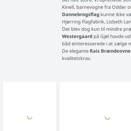
Kinell, barnevogne fra Odder o
Dannebrogsflag
kunne ikke vær
Hjørring Flagfabrik, Lisbeth La
Det blev dog kun til mindre prø
Westergaard
på Gjøl havde udv
båd einteresserede i at sælge m
De elegante
Rais Brændeovne
kvalitetskrav.