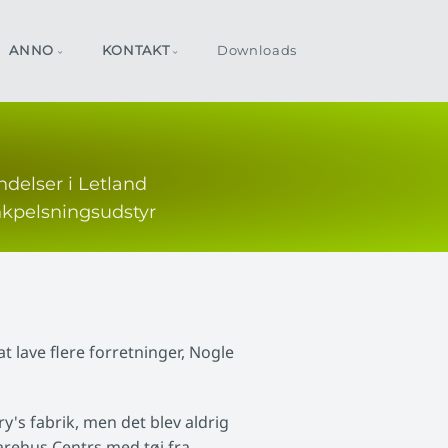
ANNO
KONTAKT
Downloads
delser i Letland
nkpelsningsudstyr
at lave flere forretninger, Nogle
ery's fabrik, men det blev aldrig
arehus Centrs med tøj fra