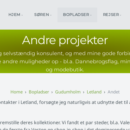
HJEM
SØREN
BOPLADSER
REJSER
Andre projekter
 selvstændig konsulent, og med mine gode forbin
e andre muligheder op - bl.a. Dannebrogsflag, mi
og modebutik.
Bopladser
Gudumholm
Letland
Andet
takter i Letland, forsøgte jeg naturligvis at udnytte det til 
fremstille deres kollektioner. Vi fandt et par steder, bl.a. Val
om de første fra Vesten en shop-in-shop i det dominerende v