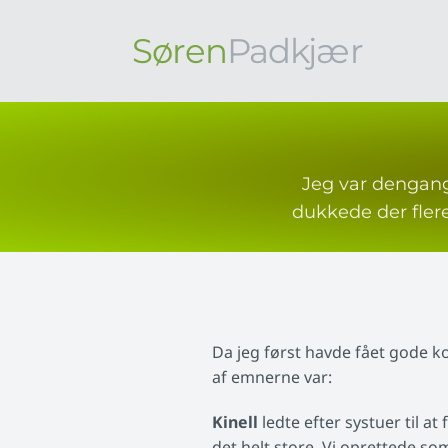
Søren
Padkjær
Jeg var dengang
dukkede der fler
Da jeg først havde fået gode kon
af emnerne var:
Kinell
ledte efter systuer til at 
det helt store. Vi oprettede s