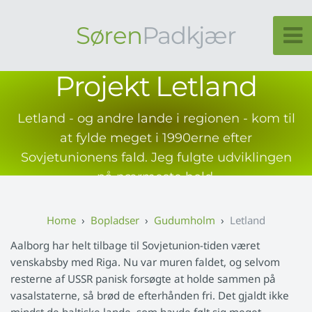
Søren
Padkjær
Projekt Letland
Letland - og andre lande i regionen - kom til
at fylde meget i 1990erne efter
Sovjetunionens fald. Jeg fulgte udviklingen
på nærmeste hold.
Bopladser
Gudumholm
Letland
Aalborg har helt tilbage til Sovjetunion-tiden været
venskabsby med Riga. Nu var muren faldet, og selvom
resterne af USSR panisk forsøgte at holde sammen på
vasalstaterne, så brød de efterhånden fri. Det gjaldt ikke