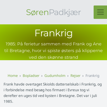
Søren
Padkjær
Frankrig
1985: På ferietur sammen med Frank og Ane
til Bretagne, hvor vi spiste østers på klipperne
ved den skønne strand
Bopladser
Gudumholm
Rejser
Frankrig
Frank havde overtaget Skiolds datterselskab i Frankrig, og
i forbindelse med besøg hos firmaet i Evreux tog vi
derefter en uges tid ved kysten i Bretagne. Det var i juli
1985.