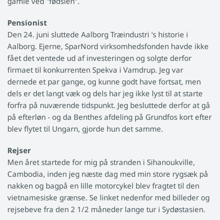
gamle ved "fødslen".
Pensionist
Den 24. juni sluttede Aalborg Træindustri 's historie i
Aalborg. Ejerne, SparNord virksomhedsfonden havde ikke
fået det ventede ud af investeringen og solgte derfor
firmaet til konkurrenten Spekva i Vamdrup. Jeg var
dernede et par gange, og kunne godt have fortsat, men
dels er det langt væk og dels har jeg ikke lyst til at starte
forfra på nuværende tidspunkt. Jeg besluttede derfor at gå
på efterløn - og da Benthes afdeling på Grundfos kort efter
blev flytet til Ungarn, gjorde hun det samme.
Rejser
Men året startede for mig på stranden i Sihanoukville,
Cambodia, inden jeg næste dag med min store rygsæk på
nakken og bagpå en lille motorcykel blev fragtet til den
vietnamesiske grænse. Se linket nedenfor med billeder og
rejsebeve fra den 2 1/2 måneder lange tur i Sydøstasien.