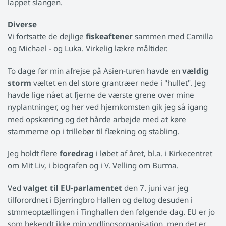
lappet slangen.
Diverse
Vi fortsatte de dejlige
fiskeaftener
sammen med Camilla
og Michael - og Luka. Virkelig lækre måltider.
To dage før min afrejse på Asien-turen havde en
vældig
storm
væltet en del store grantræer nede i "hullet". Jeg
havde lige nået at fjerne de værste grene over mine
nyplantninger, og her ved hjemkomsten gik jeg så igang
med opskæring og det hårde arbejde med at køre
stammerne op i trillebør til flækning og stabling.
Jeg holdt flere
foredrag
i løbet af året, bl.a. i Kirkecentret
om Mit Liv, i biografen og i V. Velling om Burma.
Ved
valget til EU-parlamentet
den 7. juni var jeg
tilforordnet i Bjerringbro Hallen og deltog desuden i
stmmeoptællingen i Tinghallen den følgende dag. EU er jo
som bekendt ikke min yndlingsorganisation, men det er